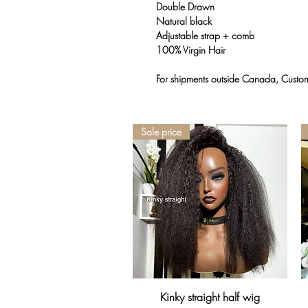
Double Drawn
Natural black
Adjustable strap + comb
100% Virgin Hair
For shipments outside Canada, Customs
Sale price
Aperçu rapide
Kinky straight half wig