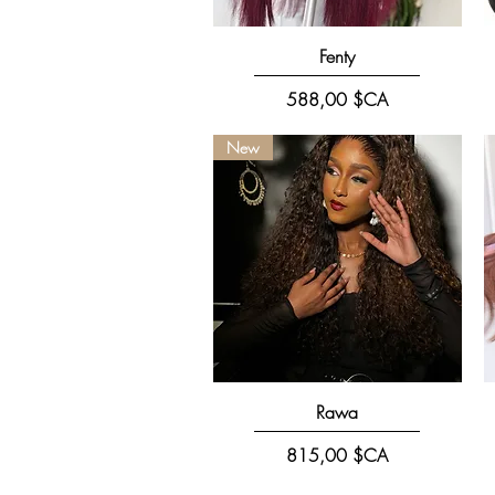
Aperçu rapide
Fenty
Prix
588,00 $CA
New
Aperçu rapide
Rawa
Prix
815,00 $CA