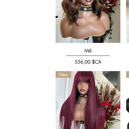
Aperçu rapide
Mili
Prix
556,00 $CA
New