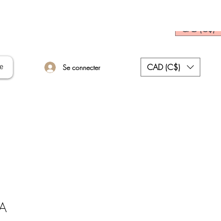
CAD (C$)
CAD (C$)
e
Se connecter
Prix
A