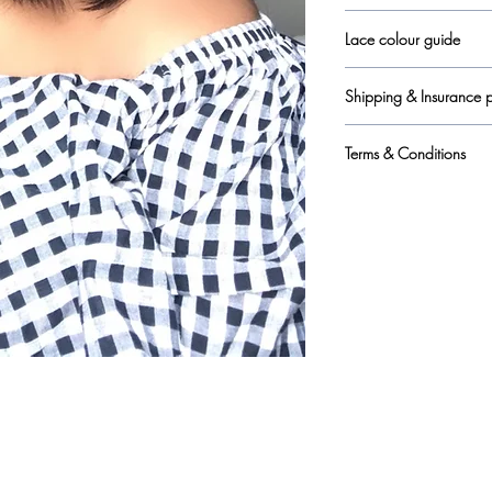
here
Lace colour guide
here
Shipping & Insurance p
here
Terms & Conditions
here