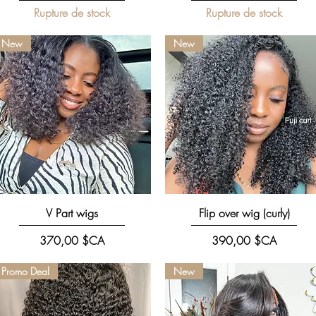
Rupture de stock
Rupture de stock
New
New
Aperçu rapide
Aperçu rapide
V Part wigs
Flip over wig (curly)
Prix
Prix
370,00 $CA
390,00 $CA
Promo Deal
New