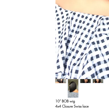
10” BOB wig
4x4 Closure Swiss lace