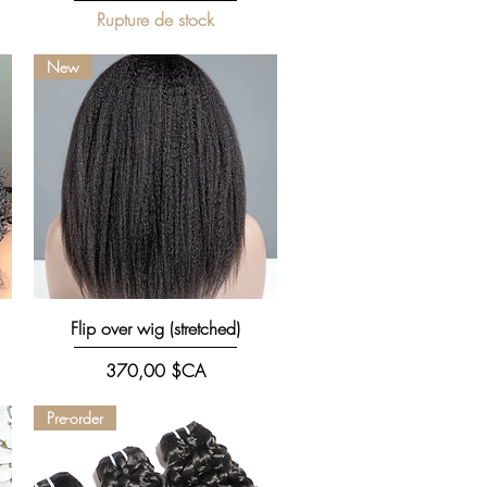
Rupture de stock
New
Aperçu rapide
Flip over wig (stretched)
Prix
370,00 $CA
Pre-order