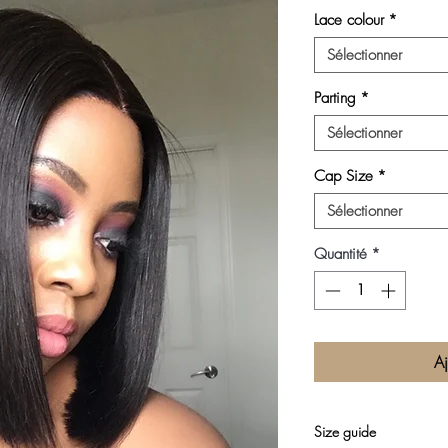
Lace colour
*
Sélectionner
Parting
*
Sélectionner
Cap Size
*
Sélectionner
Quantité
*
Aj
Size guide