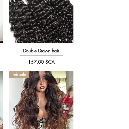
Aperçu rapide
Double Drawn hair
Prix
157,00 $CA
Feb sale