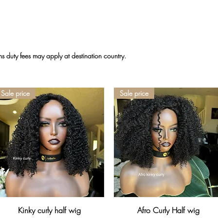
 duty fees may apply at destination country.
Sale price
Sale price
Aperçu rapide
Aperçu rapide
Kinky curly half wig
Afro Curly Half wig