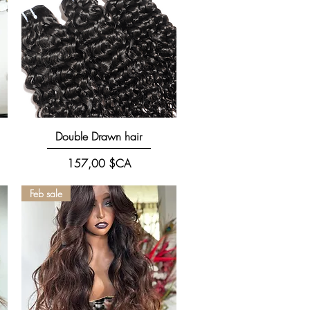
Aperçu rapide
Double Drawn hair
Prix
157,00 $CA
Feb sale