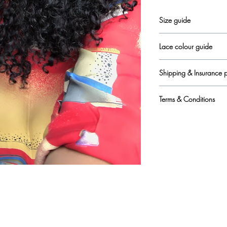
Size guide
here
Lace colour guide
here
Shipping & Insurance p
here
Terms & Conditions
here