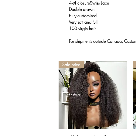
4x4 closureSwiss Lace
Double drawn
Fully customised
Very soft and full
100 virgin hair
For shipments outside Canada, Customs
Sale price