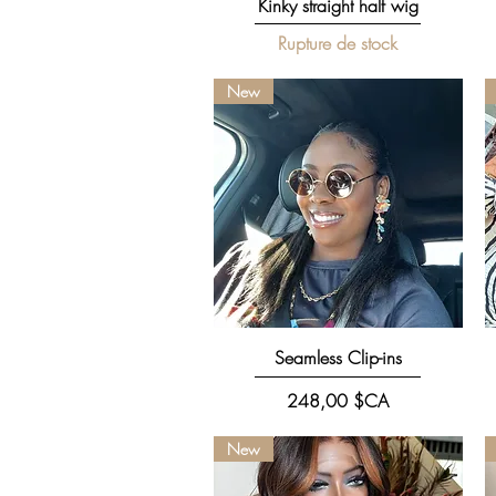
Aperçu rapide
Kinky straight half wig
Rupture de stock
New
Aperçu rapide
Seamless Clip-ins
Prix
248,00 $CA
New