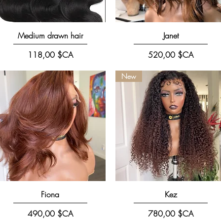
Aperçu rapide
Aperçu rapide
Medium drawn hair
Janet
Prix
Prix
118,00 $CA
520,00 $CA
New
Aperçu rapide
Aperçu rapide
Fiona
Kez
Prix
Prix
490,00 $CA
780,00 $CA