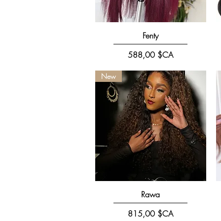
Aperçu rapide
Fenty
Prix
588,00 $CA
New
Aperçu rapide
Rawa
Prix
815,00 $CA