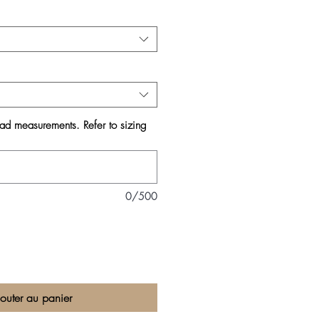
ead measurements. Refer to sizing
*
0/500
outer au panier