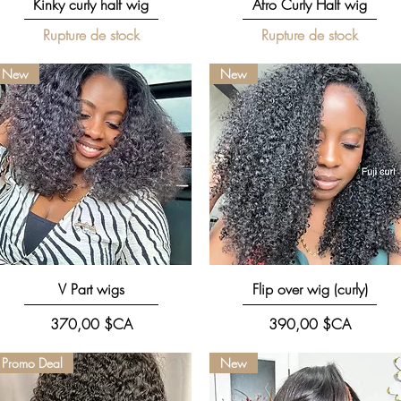
Aperçu rapide
Aperçu rapide
Kinky curly half wig
Afro Curly Half wig
Rupture de stock
Rupture de stock
New
New
Aperçu rapide
Aperçu rapide
V Part wigs
Flip over wig (curly)
Prix
Prix
370,00 $CA
390,00 $CA
Promo Deal
New