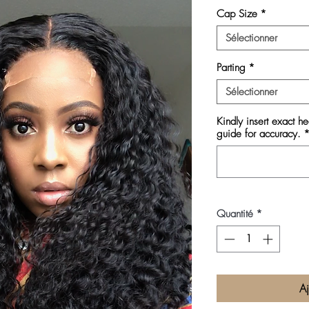
Cap Size
*
Sélectionner
Parting
*
Sélectionner
Kindly insert exact h
guide for accuracy.
Quantité
*
Aj