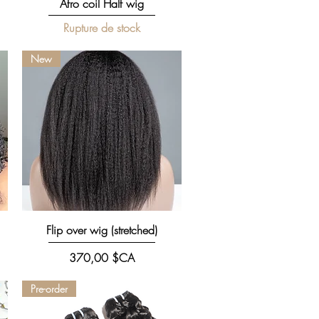
Aperçu rapide
Afro coil Half wig
Rupture de stock
New
Aperçu rapide
Flip over wig (stretched)
Prix
370,00 $CA
Pre-order