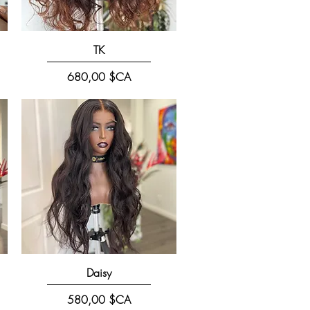
Aperçu rapide
TK
Prix
680,00 $CA
Aperçu rapide
Daisy
Prix
580,00 $CA