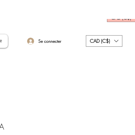
CAD (C$)
CAD (C$)
e
Se connecter
Prix
A