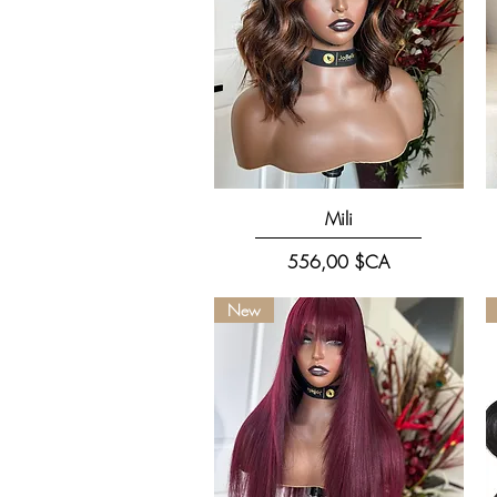
Aperçu rapide
Mili
Prix
556,00 $CA
New